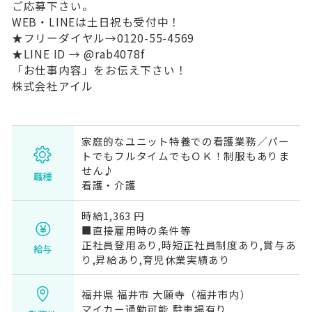
ご応募下さい。
WEB・LINEは土日祝も受付中！
★フリーダイヤル→0120-55-4569
★LINE ID → @rab4078f
「お仕事内容」をお伝え下さい！
株式会社アイル
家庭的なユニット特養での看護業務／パー
トでもフルタイムでもＯＫ！制服もありま
せん♪
職種
看護・介護
時給1,363 円
■直接雇用時の条件等
正社員登用あり,時短正社員制度あり,賞与あ
給与
り,昇給あり,育児休業実績あり
福井県 福井市 大願寺（福井市内）
マイカー通勤可能,駐車場有り