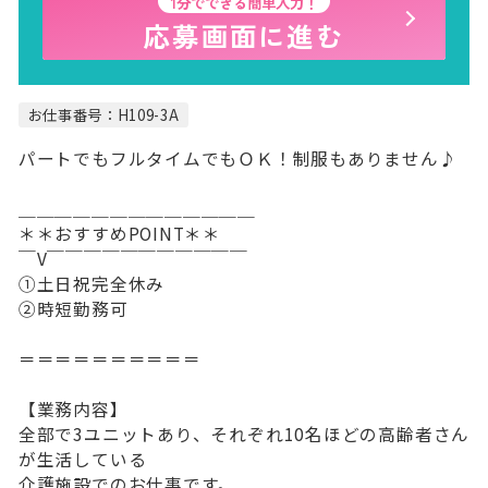
1分でできる簡単入力！
応募画面に進む
お仕事番号：H109-3A
パートでもフルタイムでもＯＫ！制服もありません♪
＿＿＿＿＿＿＿＿＿＿＿＿＿
＊＊おすすめPOINT＊＊
￣V￣￣￣￣￣￣￣￣￣￣￣
①土日祝完全休み
②時短勤務可
＝＝＝＝＝＝＝＝＝＝
【業務内容】
全部で3ユニットあり、それぞれ10名ほどの高齢者さん
が生活している
介護施設でのお仕事です。