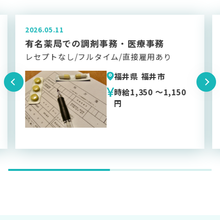
2026.04.22
老人ホームでの介護全般
週休二日制/駐車場完備/経験者歓迎
福井県 福井市
150
時給1,206 円