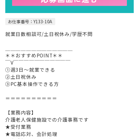
お仕事番号：Y133-10A
就業日数相談可/土日祝休み/学歴不問
＿＿＿＿＿＿＿＿＿＿＿＿＿
＊＊おすすめPOINT＊＊
￣V￣￣￣￣￣￣￣￣￣￣￣
①週3日～就業できる
②土日祝休み
③PC基本操作できる方
＝＝＝＝＝＝＝＝＝＝
【業務内容】
介護老人保健施設での介護事務です
★受付業務
★電話応対、会計処理