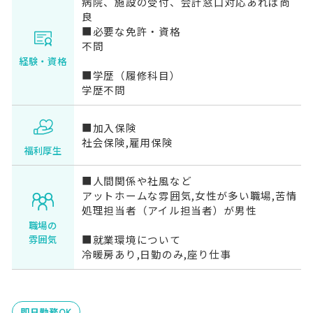
病院、施設の受付、会計窓口対応あれば尚
良
■必要な免許・資格
不問
経験・資格
■学歴（履修科目）
学歴不問
■加入保険
社会保険,雇用保険
福利厚生
■人間関係や社風など
アットホームな雰囲気,女性が多い職場,苦情
処理担当者（アイル担当者）が男性
職場の
■就業環境について
雰囲気
冷暖房あり,日勤のみ,座り仕事
即日勤務OK