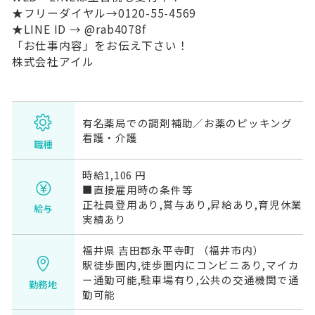
★フリーダイヤル→0120-55-4569
★LINE ID → @rab4078f
「お仕事内容」をお伝え下さい！
株式会社アイル
有名薬局での調剤補助／お薬のピッキング
看護・介護
職種
時給1,106 円
■直接雇用時の条件等
正社員登用あり,賞与あり,昇給あり,育児休業
給与
実績あり
福井県 吉田郡永平寺町 （福井市内）
駅徒歩圏内,徒歩圏内にコンビニあり,マイカ
ー通勤可能,駐車場有り,公共の交通機関で通
勤務地
勤可能