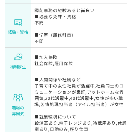
調剤事務の経験あると尚良い
■必要な免許・資格
不問
経験・資格
■学歴（履修科目）
不問
■加入保険
社会保険,雇用保険
福利厚生
■人間関係や社風など
子育て中の女性社員が活躍中,社員同士のコ
ミュニケーションが良好,アットホームな雰
囲気,30代活躍中,40代活躍中,女性が多い職
場,苦情処理担当者（アイル担当者）が女性
職場の
雰囲気
■就業環境について
給湯室あり,電子レンジあり,冷蔵庫あり,休憩
室あり,日勤のみ,座り仕事