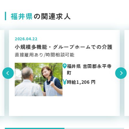
福井県
の関連求人
2026.04.22
介護
夜勤専任 高齢者施設での介護職
週1日～OK 実働8時間で日給12,000円以上
平寺
福井県 吉田郡永平寺
町
時給1,250 〜1,300
円