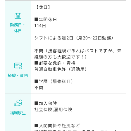
【休日】
■年間休日
勤務日・
114日
休日
シフトによる週2日（月20～22日勤務）
不問（接客経験があればベストですが、未
経験の方も大歓迎です！）
■必要な免許・資格
普通自動車免許（通勤用）
経験・資格
■学歴（履修科目）
不問
■加入保険
社会保険,雇用保険
福利厚生
■人間関係や社風など