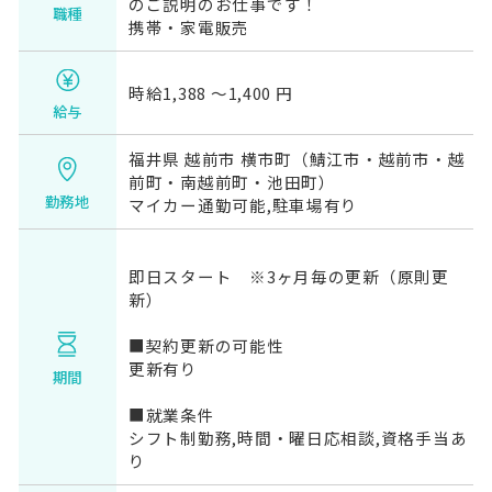
のご説明のお仕事です！
職種
携帯・家電販売
時給1,388 〜1,400 円
給与
福井県 越前市 横市町（鯖江市・越前市・越
前町・南越前町・池田町）
勤務地
マイカー通勤可能,駐車場有り
即日スタート ※3ヶ月毎の更新（原則更
新）
■契約更新の可能性
更新有り
期間
■就業条件
シフト制勤務,時間・曜日応相談,資格手当あ
り