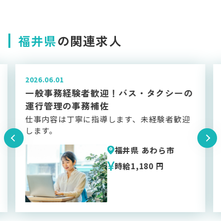
福井県
の関連求人
2026.05.01
の
午前中のみ可/午後のみ可金属製品の切
断・研磨などの加工
迎
自分のペースでお仕事できるお仕事です/重量
物あり
福井県 勝山市
時給1,350 円