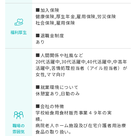
■加入保険
健康保険,厚生年金,雇用保険,労災保険
社会保険,雇用保険
福利厚生
■退職金制度
あり
■人間関係や社風など
20代活躍中,30代活躍中,40代活躍中,中高年
活躍中,苦情処理担当者（アイル担当者）が
女性,ママ向け
■就業環境について
休憩室あり,日勤のみ
■会社の特徴
学校給食用食材販売事業４９年の実
績。
病院老人ホーム施設及び在宅介護者用治療
職場の
食品の取り扱い。
雰囲気