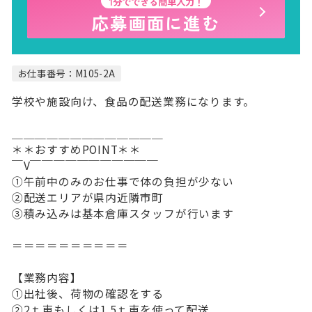
1分でできる簡単入力！
応募画面に進む
お仕事番号：M105-2A
学校や施設向け、食品の配送業務になります。
＿＿＿＿＿＿＿＿＿＿＿＿＿
＊＊おすすめPOINT＊＊
￣V￣￣￣￣￣￣￣￣￣￣￣
①午前中のみのお仕事で体の負担が少ない
②配送エリアが県内近隣市町
③積み込みは基本倉庫スタッフが行います
＝＝＝＝＝＝＝＝＝＝
【業務内容】
①出社後、荷物の確認をする
②2ｔ車もしくは1.5ｔ車を使って配送