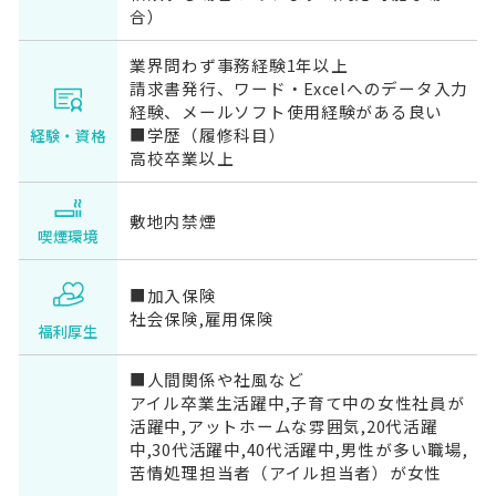
合）
業界問わず事務経験1年以上
請求書発行、ワード・Excelへのデータ入力
経験、メールソフト使用経験がある良い
■学歴（履修科目）
経験・資格
高校卒業以上
敷地内禁煙
喫煙環境
■加入保険
社会保険,雇用保険
福利厚生
■人間関係や社風など
アイル卒業生活躍中,子育て中の女性社員が
活躍中,アットホームな雰囲気,20代活躍
中,30代活躍中,40代活躍中,男性が多い職場,
苦情処理担当者（アイル担当者）が女性