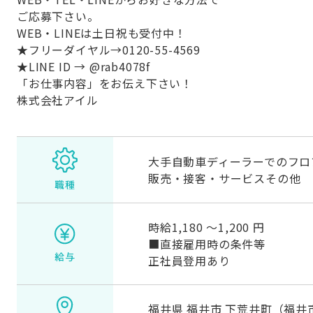
ご応募下さい。
WEB・LINEは土日祝も受付中！
★フリーダイヤル→0120-55-4569
★LINE ID → @rab4078f
「お仕事内容」をお伝え下さい！
株式会社アイル
大手自動車ディーラーでのフロ
販売・接客・サービスその他
職種
時給1,180 〜1,200 円
■直接雇用時の条件等
給与
正社員登用あり
福井県 福井市 下荒井町（福井