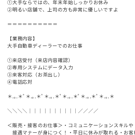
①大手ならではの、年末年始しっかりお休み
②明るい店舗で、上司の方も非常に優しいですよ
＝＝＝＝＝＝＝＝＝＝
【業務内容】
大手自動車ディーラーでのお仕事
①来店受付（来店内容確認）
②専用システムにデータ入力
③来客対応（お茶出し）
④電話応対
＊.｡.＊ﾟ＊.｡.＊ﾟ＊.｡.＊ﾟ＊.｡.＊ﾟ＊.｡.＊ﾟ＊.｡.＊
＼＼＼＼｜｜｜｜｜｜｜｜｜｜／／／／
＜販売・接客のお仕事＞・コミュニケーションスキルや
接遇マナーが身につく！・平日に休みが取れる・お客