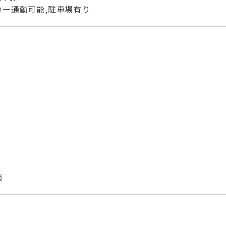
カー通勤可能,駐車場有り
談