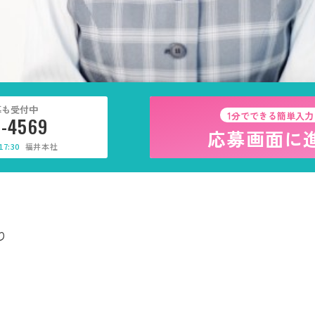
募も受付中
1分でできる簡単入力
5-4569
応募画面に
7:30
福井本社
り