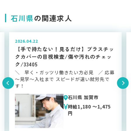
石川県
の関連求人
2026.04.22
ッ
【簡単・モクモク作業】空箱用の木材の
カット/機械オペレーター/未経験OK/土
日祝休み/33393
募
＼ 職場の人数は20名ほど ／ 実際に作業す
る場所は2名体制で対応！ ～60代、シニア世
代の男性活躍中です＊*
石川県 加賀市
時給1,200 〜1,500
円