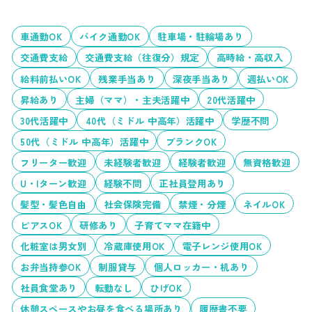
車通勤OK
バイク通勤OK
駐車場・駐輪場あり
交通費支給
交通費支給（往復分）規定
高時給・高収入
給料前払いOK
残業手当あり
深夜手当あり
週払いOK
昇給あり
主婦（ママ）・主夫活躍中
20代活躍中
30代活躍中
40代（ミドル 中高年）活躍中
学歴不問
50代（ミドル 中高年）活躍中
ブランクOK
フリーター歓迎
未経験者歓迎
経験者歓迎
無資格歓迎
U・Iターン歓迎
経験不問
正社員登用あり
髪型・髪色自由
社会保険完備
禁煙・分煙
ネイルOK
ピアスOK
研修あり
子育てママ在籍中
化粧室は男女別
冷蔵庫使用OK
電子レンジ使用OK
お弁当持参OK
制服貸与
個人ロッカー・机あり
社員食堂あり
転勤なし
ひげOK
休憩スペースやお昼を食べる場所あり
履歴書不要