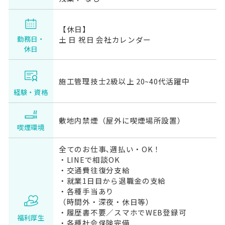
【休日】
勤務日・
土 日 祝日 会社カレンダー
休日
施工管理技士2級以上 20~40代活躍中
経験・資格
敷地内禁煙（屋外に喫煙場所設置）
喫煙環境
全てのお仕事､週払い・OK！
・LINEで相談OK
・交通費往復分支給
・就業1日目から退職金の支給
・各種手当あり
（時間外・深夜・休日等）
・履歴書不要／スマホでWEB登録可
福利厚生
・各種社会保険完備