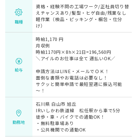
資格・経験不問の工場ワーク/正社員切り替
えチャンスあり/髪型・ヒゲ自由/残業なし
軽作業（検品・ピッキング・梱包・仕分
職種
け）
時給1,170 円
月収例
時給1170円×8h×21日=196,560円
＼アイルのお仕事は全て 週払いOK／
給与
申請方法はLINE・メールでＯＫ！
面倒な書類やお電話は必要なし！
サクッと簡単申請で最短翌週に振込可能
～！
石川県 白山市 旭丘
IRいしかわ鉄道線 松任駅から車で5分
徒歩・車・バイクでの通勤OK！
勤務地
・無料駐車場あり
・公共機関での通勤OK