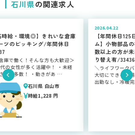
石川県
の関連求人
2026.04.22
【年間休日125日・和やかアットホー
ム】小物部品の機械セット/冷暖完備/半
数以上の方が未経験スタート/正社員切
り替え有/33436
＼ライフワークバランス重視の方に／ 自分を
大切にできる職場環境です！ 残業なし・休日
出勤なし・冷暖完備
石川県 白山市
時給1,300 円