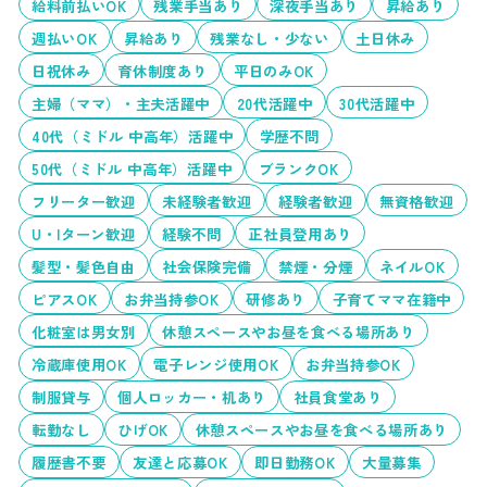
給料前払いOK
残業手当あり
深夜手当あり
昇給あり
週払いOK
昇給あり
残業なし・少ない
土日休み
日祝休み
育休制度あり
平日のみOK
主婦（ママ）・主夫活躍中
20代活躍中
30代活躍中
40代（ミドル 中高年）活躍中
学歴不問
50代（ミドル 中高年）活躍中
ブランクOK
フリーター歓迎
未経験者歓迎
経験者歓迎
無資格歓迎
U・Iターン歓迎
経験不問
正社員登用あり
髪型・髪色自由
社会保険完備
禁煙・分煙
ネイルOK
ピアスOK
お弁当持参OK
研修あり
子育てママ在籍中
化粧室は男女別
休憩スペースやお昼を食べる場所あり
冷蔵庫使用OK
電子レンジ使用OK
お弁当持参OK
制服貸与
個人ロッカー・机あり
社員食堂あり
転勤なし
ひげOK
休憩スペースやお昼を食べる場所あり
履歴書不要
友達と応募OK
即日勤務OK
大量募集