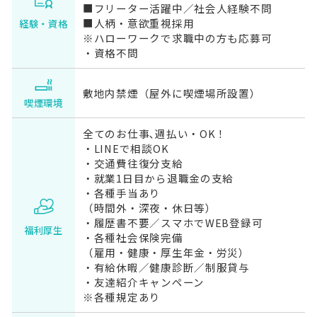
■フリーター活躍中／社会人経験不問
■人柄・意欲重視採用
経験・資格
※ハローワークで求職中の方も応募可
・資格不問
敷地内禁煙（屋外に喫煙場所設置）
喫煙環境
全てのお仕事､週払い・OK！
・LINEで相談OK
・交通費往復分支給
・就業1日目から退職金の支給
・各種手当あり
（時間外・深夜・休日等）
・履歴書不要／スマホでWEB登録可
福利厚生
・各種社会保険完備
（雇用・健康・厚生年金・労災）
・有給休暇／健康診断／制服貸与
・友達紹介キャンペーン
※各種規定あり