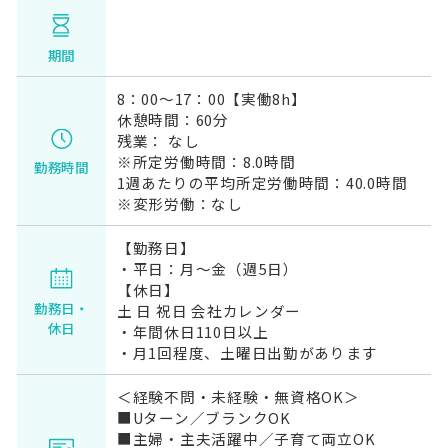
期間
8：00～17：00【実働8h】
休憩時間：60分
残業： なし
※所定労働時間：8.0時間
勤務時間
1週あたりの平均所定労働時間：40.0時間
※変形労働：なし
【勤務日】
・平日：月～金（週5日）
【休日】
勤務日・
土 日 祝日 会社カレンダー
休日
・年間休日110日以上
・月1回程度、土曜日出勤があります
＜経験不問・未経験・無資格OK＞
■Uターン／ブランクOK
■主婦・主夫活躍中／子育て両立OK