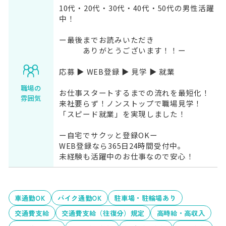
10代・20代・30代・40代・50代の男性活躍
中！
ー最後までお読みいただき
ありがとうございます！！ー
応募 ▶ WEB登録 ▶ 見学 ▶ 就業
職場の
お仕事スタートするまでの流れを最短化！
雰囲気
来社要らず！ノンストップで職場見学！
「スピード就業」を実現しました！
ー自宅でサクッと登録OKー
WEB登録なら365日24時間受付中。
未経験も活躍中のお仕事なので安心！
車通勤OK
バイク通勤OK
駐車場・駐輪場あり
交通費支給
交通費支給（往復分）規定
高時給・高収入