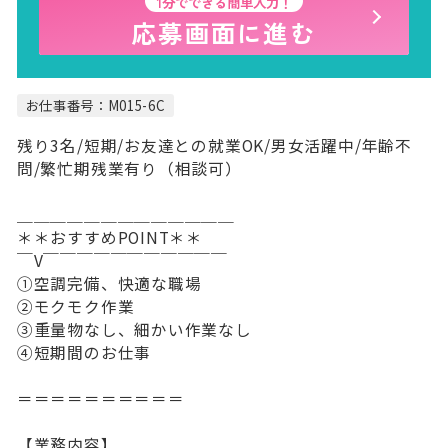
1分でできる簡単入力！
応募画面に進む
お仕事番号：M015-6C
残り3名/短期/お友達との就業OK/男女活躍中/年齢不
問/繁忙期残業有り（相談可）
＿＿＿＿＿＿＿＿＿＿＿＿＿
＊＊おすすめPOINT＊＊
￣V￣￣￣￣￣￣￣￣￣￣￣
①空調完備、快適な職場
②モクモク作業
③重量物なし、細かい作業なし
④短期間のお仕事
＝＝＝＝＝＝＝＝＝＝
【業務内容】