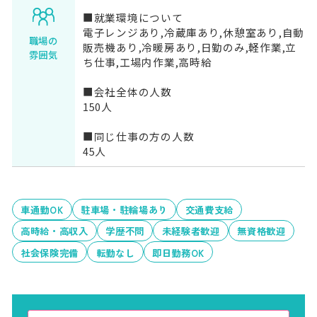
■就業環境について
電子レンジあり,冷蔵庫あり,休憩室あり,自動
職場の
販売機あり,冷暖房あり,日勤のみ,軽作業,立
雰囲気
ち仕事,工場内作業,高時給
■会社全体の人数
150人
■同じ仕事の方の人数
45人
車通勤OK
駐車場・駐輪場あり
交通費支給
高時給・高収入
学歴不問
未経験者歓迎
無資格歓迎
社会保険完備
転勤なし
即日勤務OK