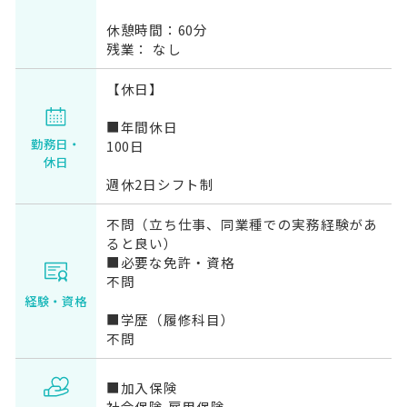
休憩時間：60分
残業： なし
【休日】
■年間休日
勤務日・
100日
休日
週休2日シフト制
不問（立ち仕事、同業種での実務経験があ
ると良い）
■必要な免許・資格
不問
経験・資格
■学歴（履修科目）
不問
■加入保険
社会保険,雇用保険