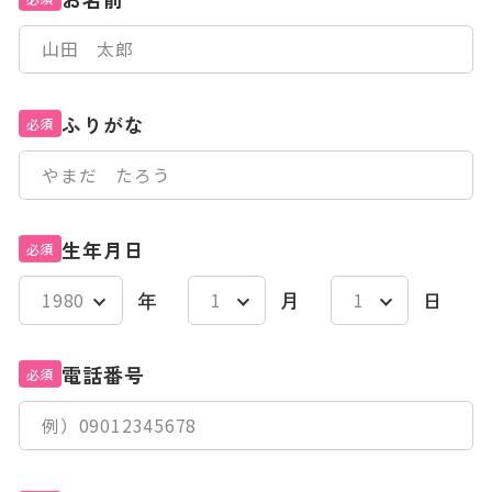
ふりがな
必須
生年月日
必須
年
月
日
電話番号
必須