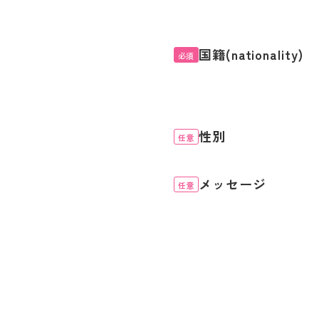
国籍(nationality)
必須
性別
任意
メッセージ
任意