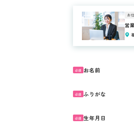
お仕
営
お名前
必須
ふりがな
必須
生年月日
必須