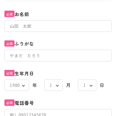
お名前
必須
ふりがな
必須
生年月日
必須
年
月
日
電話番号
必須