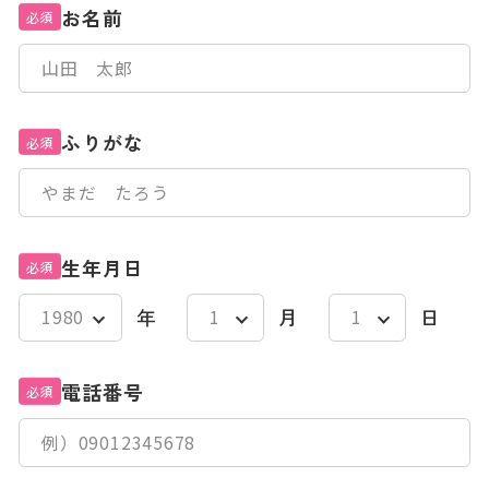
お名前
必須
ふりがな
必須
生年月日
必須
年
月
日
電話番号
必須