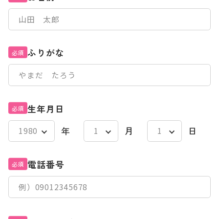
ふりがな
必須
生年月日
必須
年
月
日
電話番号
必須