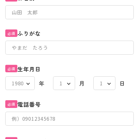
ふりがな
必須
生年月日
必須
年
月
日
電話番号
必須