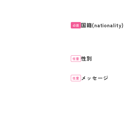
国籍(nationality)
必須
性別
任意
メッセージ
任意