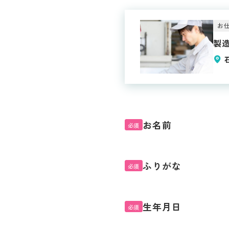
お仕
製
お名前
必須
ふりがな
必須
生年月日
必須