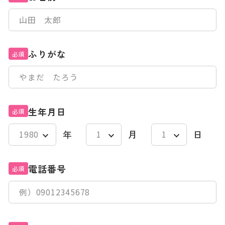
ふりがな
必須
生年月日
必須
年
月
日
電話番号
必須