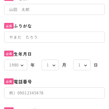
ふりがな
必須
生年月日
必須
年
月
日
電話番号
必須