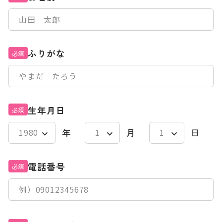
ふりがな
必須
生年月日
必須
年
月
日
電話番号
必須