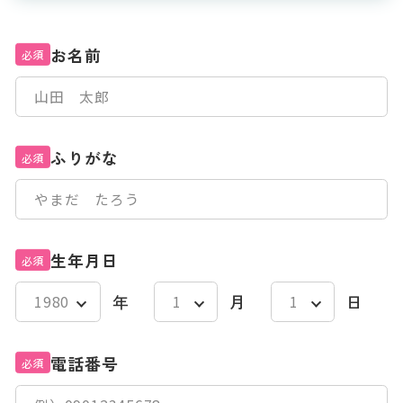
お名前
必須
ふりがな
必須
生年月日
必須
年
月
日
電話番号
必須