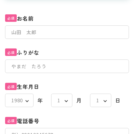
お名前
必須
ふりがな
必須
生年月日
必須
年
月
日
電話番号
必須