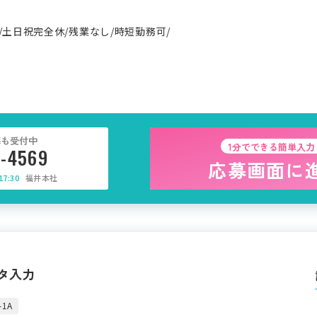
/土日祝完全休/残業なし/時短勤務可/
募も受付中
1分でできる簡単入力
5-4569
応募画面に
7:30
福井本社
ータ入力
1A