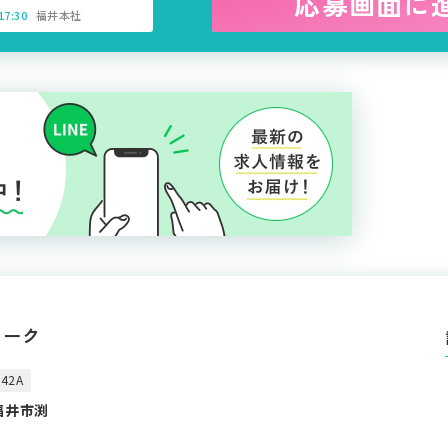
応募画面に
7:30
福井本社
ワーク
42A
福井市渕