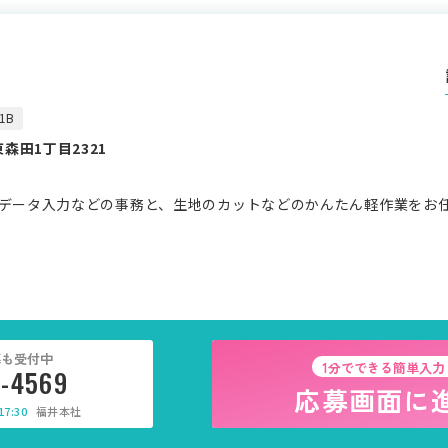
1B
森田1丁目2321
データ入力などの事務と、生地のカットなどのかんたん軽作業をお
募も受付中
1分でできる簡単入力
5-4569
応募画面に
7:30
福井本社