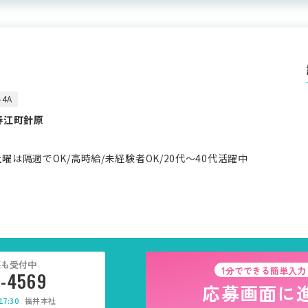
4A
春江町針原
曜は隔週でOK/高時給/未経験者OK/20代～40代活躍中
募も受付中
1分でできる簡単入力
5-4569
応募画面に
7:30
福井本社